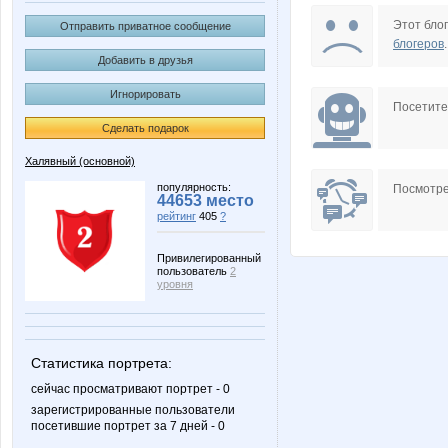
Granica Razyma
Ironey
Этот блог
Отправить приватное сообщение
блогеров
.
Добавить в друзья
Игнорировать
Nathalie
OSV30
Посетит
Сделать подарок
Халявный (основной)
kys1977
mariupo
популярность:
Посмотре
44653 место
рейтинг
405
?
Привилегированный
пользователь
2
горошина
коловат
уровня
Статистика портрета:
Грушенька
Ильян
сейчас просматривают портрет - 0
зарегистрированные пользователи
посетившие портрет за 7 дней - 0