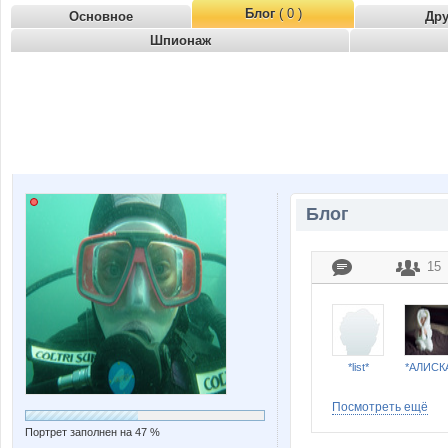
Блог
( 0 )
Основное
Др
Шпионаж
Блог
15
*list*
*АЛИСК
Посмотреть ещё
Портрет заполнен на 47 %