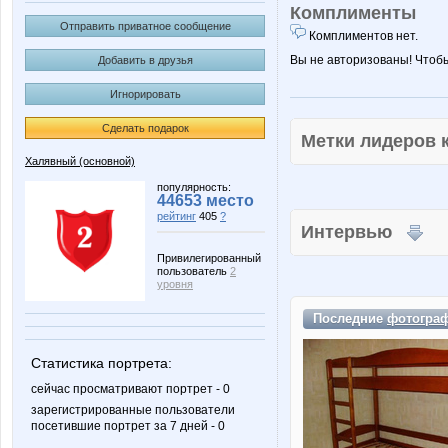
Комплименты
Отправить приватное сообщение
Комплиментов нет.
Вы не авторизованы! Чтоб
Добавить в друзья
Игнорировать
Сделать подарок
Метки лидеров
Халявный (основной)
популярность:
44653 место
рейтинг
405
?
Интервью
Привилегированный
пользователь
2
уровня
Последние
фотогра
Статистика портрета:
сейчас просматривают портрет - 0
зарегистрированные пользователи
посетившие портрет за 7 дней - 0